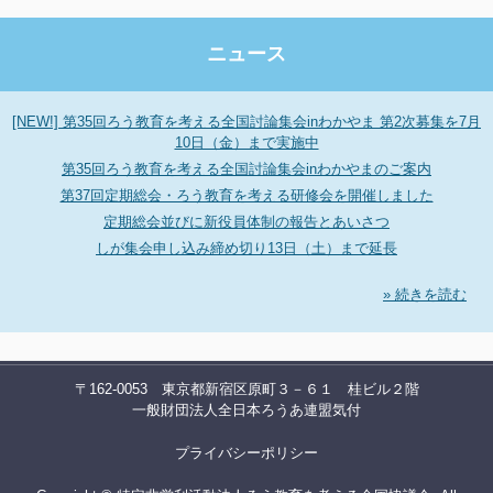
ニュース
[NEW!] 第35回ろう教育を考える全国討論集会inわかやま 第2次募集を7月
10日（金）まで実施中
第35回ろう教育を考える全国討論集会inわかやまのご案内
第37回定期総会・ろう教育を考える研修会を開催しました
定期総会並びに新役員体制の報告とあいさつ
しが集会申し込み締め切り13日（土）まで延長
» 続きを読む
〒162-0053 東京都新宿区原町３－６１ 桂ビル２階
一般財団法人全日本ろうあ連盟気付
プライバシーポリシー