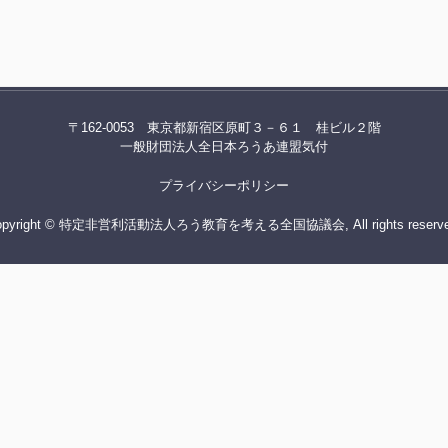
〒162-0053 東京都新宿区原町３－６１ 桂ビル２階
一般財団法人全日本ろうあ連盟気付
プライバシーポリシー
opyright © 特定非営利活動法人ろう教育を考える全国協議会, All rights reserve