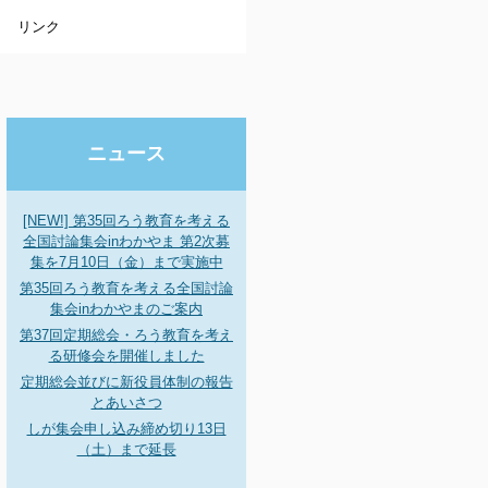
リンク
ニュース
[NEW!] 第35回ろう教育を考える
全国討論集会inわかやま 第2次募
集を7月10日（金）まで実施中
第35回ろう教育を考える全国討論
集会inわかやまのご案内
第37回定期総会・ろう教育を考え
る研修会を開催しました
定期総会並びに新役員体制の報告
とあいさつ
しが集会申し込み締め切り13日
（土）まで延長