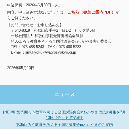
申込締切 2026年6月30日（火）
こちら（参加ご案内PDF）
内容、申し込み方法など詳しくは、
か
らご覧ください。
【お問い合わせ・お申し込み先】
〒640-8319 和歌山市手平2丁目1-2 ビッグ愛6階
一般社団法人 和歌山県聴覚障害者協会気付
第35回ろう教育を考える全国討論集会inわかやま実行委員会
TEL：073-488-5243 FAX：073-488-5233
E-mail：jimukyoku@watyosyokyo.or.jp
2026年05月10日
ニュース
[NEW!] 第35回ろう教育を考える全国討論集会inわかやま 第2次募集を7月
10日（金）まで実施中
第35回ろう教育を考える全国討論集会inわかやまのご案内