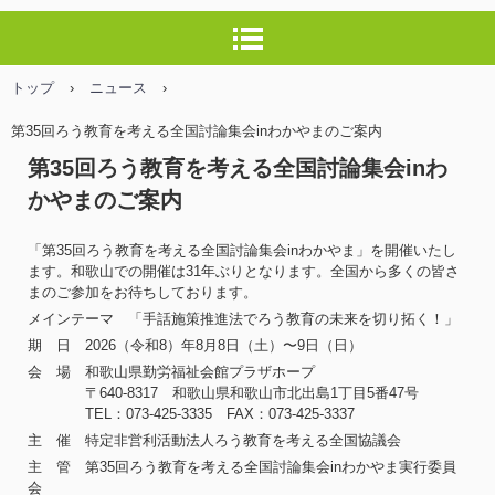
トップ
›
ニュース
›
第35回ろう教育を考える全国討論集会inわかやまのご案内
第35回ろう教育を考える全国討論集会inわ
かやまのご案内
「第35回ろう教育を考える全国討論集会inわかやま」を開催いたし
ます。和歌山での開催は31年ぶりとなります。全国から多くの皆さ
まのご参加をお待ちしております。
メインテーマ 「手話施策推進法でろう教育の未来を切り拓く！」
期 日 2026（令和8）年8月8日（土）〜9日（日）
会 場 和歌山県勤労福祉会館プラザホープ
〒640-8317 和歌山県和歌山市北出島1丁目5番47号
TEL：073-425-3335 FAX：073-425-3337
主 催 特定非営利活動法人ろう教育を考える全国協議会
主 管 第35回ろう教育を考える全国討論集会inわかやま実行委員
会