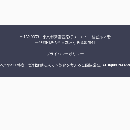
〒162-0053 東京都新宿区原町３－６１ 桂ビル２階
一般財団法人全日本ろうあ連盟気付
プライバシーポリシー
opyright © 特定非営利活動法人ろう教育を考える全国協議会, All rights reserve