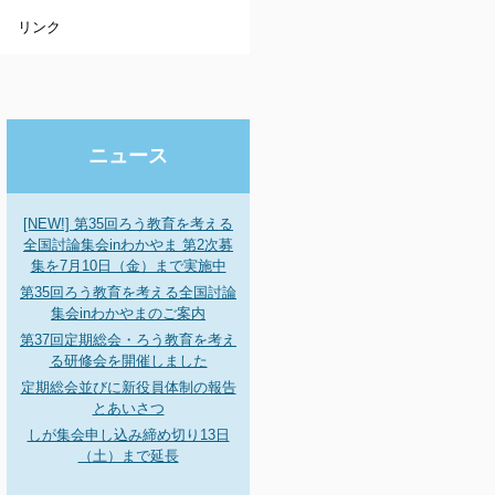
リンク
ニュース
[NEW!] 第35回ろう教育を考える
全国討論集会inわかやま 第2次募
集を7月10日（金）まで実施中
第35回ろう教育を考える全国討論
集会inわかやまのご案内
第37回定期総会・ろう教育を考え
る研修会を開催しました
定期総会並びに新役員体制の報告
とあいさつ
しが集会申し込み締め切り13日
（土）まで延長